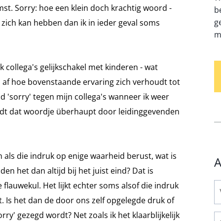
omst. Sorry: hoe een klein doch krachtig woord -
b
g
zich kan hebben dan ik in ieder geval soms
m
k collega's gelijkschakel met kinderen - wat
mij af hoe bovenstaande ervaring zich verhoudt tot
 'sorry' tegen mijn collega's wanneer ik weer
ordt dat woordje überhaupt door leidinggevenden
n als die indruk op enige waarheid berust, wat is
A
 het dan altijd bij het juist eind? Dat is
e flauwekul. Het lijkt echter soms alsof die indruk
. Is het dan de door ons zelf opgelegde druk of
ry' gezegd wordt? Net zoals ik het klaarblijkelijk