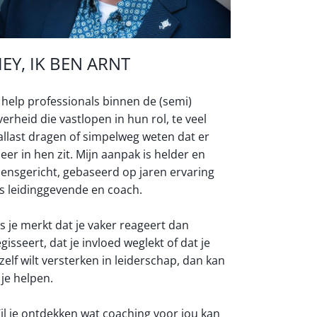
EY, IK BEN ARNT
k help professionals binnen de (semi)
verheid die vastlopen in hun rol, te veel
allast dragen of simpelweg weten dat er
eer in hen zit. Mijn aanpak is helder en
ensgericht, gebaseerd op jaren ervaring
ls leidinggevende en coach.
ls je merkt dat je vaker reageert dan
egisseert, dat je invloed weglekt of dat je
ezelf wilt versterken in leiderschap, dan kan
 je helpen.
il je ontdekken wat coaching voor jou kan