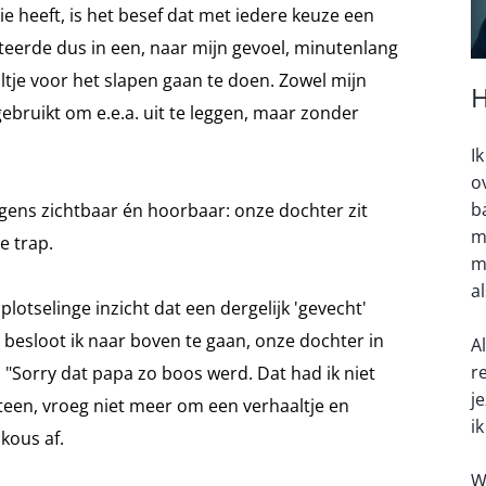
 heeft, is het besef dat met iedere keuze een
lteerde dus in een, naar mijn gevoel, minutenlang
tje voor het slapen gaan te doen. Zowel mijn
H
ebruikt om e.e.a. uit te leggen, maar zonder
I
o
b
lgens zichtbaar én hoorbaar: onze dochter zit
m
e trap.
m
a
plotselinge inzicht dat een dergelijk 'gevecht'
 besloot ik naar boven te gaan, onze dochter in
A
r
 "Sorry dat papa zo boos werd. Dat had ik niet
j
en, vroeg niet meer om een verhaaltje en
ik
kous af.
W