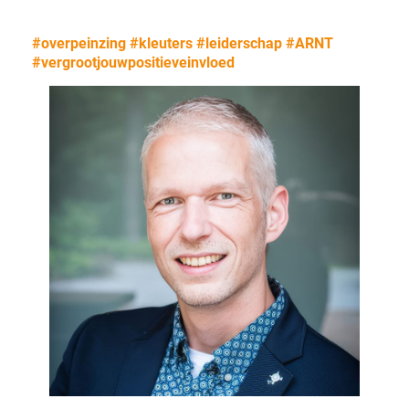
#overpeinzing
#kleuters
#leiderschap
#ARNT
#vergrootjouwpositieveinvloed