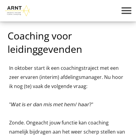
Coaching voor
leidinggevenden
In oktober start ik een coachingstraject met een
zeer ervaren (interim) afdelingsmanager. Nu hoor
ik nog (te) vaak de volgende vraag:
"𝘞𝘢𝘵 𝘪𝘴 𝘦𝘳 𝘥𝘢𝘯 𝘮𝘪𝘴 𝘮𝘦𝘵 𝘩𝘦𝘮/ 𝘩𝘢𝘢𝘳?"
Zonde. Ongeacht jouw functie kan coaching
namelijk bijdragen aan het weer scherp stellen van