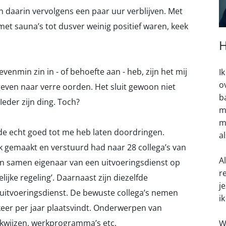
daarin vervolgens een paar uur verblijven. Met
et sauna’s tot dusver weinig positief waren, keek
H
venmin zin in - of behoefte aan - heb, zijn het mij
I
o
ven naar verre oorden. Het sluit gewoon niet
b
 Ieder zijn ding. Toch?
m
m
nde echt goed tot me heb laten doordringen.
a
ik gemaakt en verstuurd had naar 28 collega’s van
A
ijn samen eigenaar van een uitvoeringsdienst op
r
ke regeling’. Daarnaast zijn diezelfde
j
 uitvoeringsdienst. De bewuste collega’s nemen
ik
 keer per jaar plaatsvindt. Onderwerpen van
rkwijzen, werkprogramma’s etc.
W