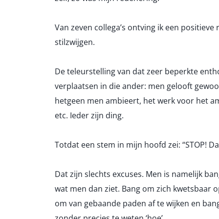
Van zeven collega’s ontving ik een positieve r
stilzwijgen.
De teleurstelling van dat zeer beperkte enth
verplaatsen in die ander: men gelooft gewoon
hetgeen men ambieert, het werk voor het am
etc. Ieder zijn ding.
Totdat een stem in mijn hoofd zei: “STOP! Dat
Dat zijn slechts excuses. Men is namelijk ban
wat men dan ziet. Bang om zich kwetsbaar op
om van gebaande paden af te wijken en bang
zonder precies te weten ‘hoe’.