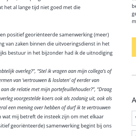
b
t het al lange tijd niet goed met die
g
m
n een positief georiënteerde samenwerking (meer)
g van zaken binnen die uitvoeringsdienst in het
ks bestuur in het bijzonder had ik de uitnodiging
telijk overleg?”, “Stel ik vragen aan mijn collega’s of
termen van ‘vertrouwen & loslaten’ of eerder van
 aan de relatie met mijn portefeuillehouder?”, “Draag
A
erleg voorgestelde koers ook als zodanig uit, ook als
eral een mening over hebben of durf ik te vertrouwen
wat mij betreft de insteek zijn om met elkaar
sitief georiënteerde) samenwerking begint bij ons