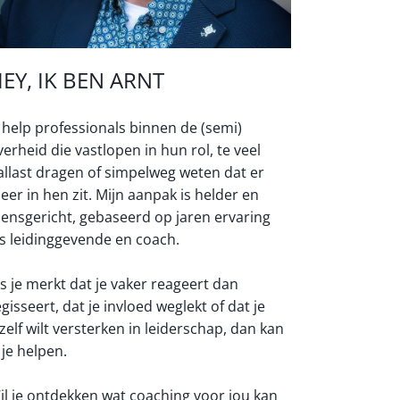
EY, IK BEN ARNT
k help professionals binnen de (semi)
verheid die vastlopen in hun rol, te veel
allast dragen of simpelweg weten dat er
eer in hen zit. Mijn aanpak is helder en
ensgericht, gebaseerd op jaren ervaring
ls leidinggevende en coach.
ls je merkt dat je vaker reageert dan
egisseert, dat je invloed weglekt of dat je
ezelf wilt versterken in leiderschap, dan kan
 je helpen.
il je ontdekken wat coaching voor jou kan